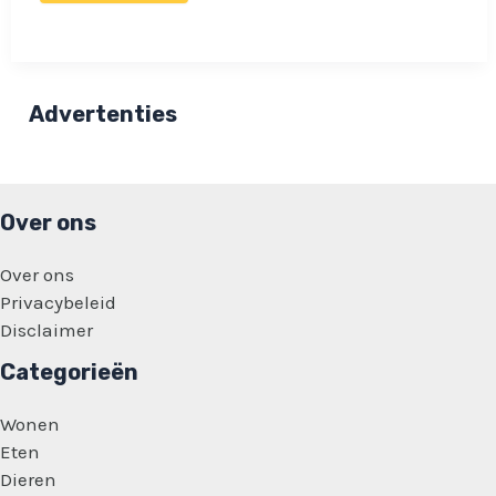
voor
een
bijzondere
genderidentiteit:
Noemt
zichzelf
Advertenties
clown
zonder
gender!
Over ons
Over ons
Privacybeleid
Disclaimer
Categorieën
Wonen
Eten
Dieren