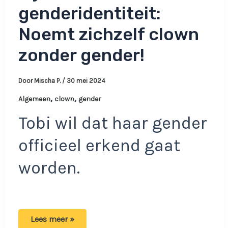
genderidentiteit:
Noemt zichzelf clown
zonder gender!
Door
Mischa P.
/
30 mei 2024
,
,
Algemeen
clown
gender
Tobi wil dat haar gender
officieel erkend gaat
worden.
Vrouw
Lees meer »
kiest