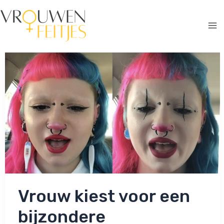
Ga
naar
de
Ma
inhoud
Me
Vrouw kiest voor een
bijzondere