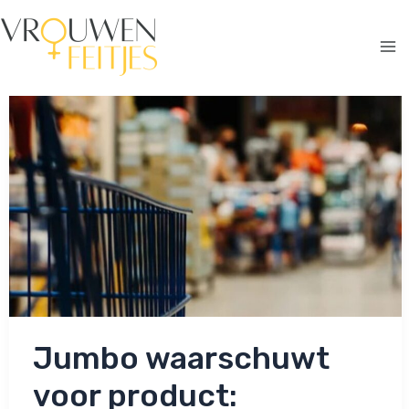
Ga
naar
de
Ma
inhoud
Me
Jumbo waarschuwt
voor product: