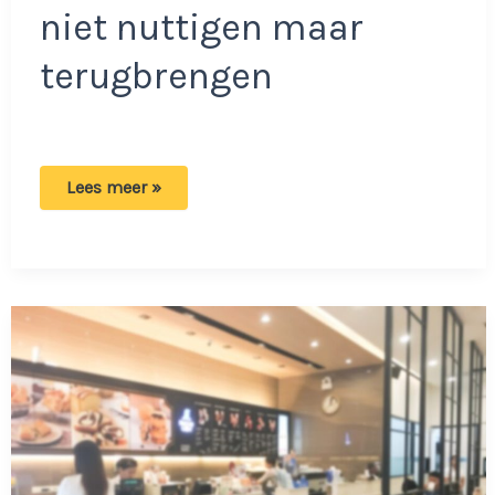
niet nuttigen maar
terugbrengen
Albert
Lees meer »
Heijn
roept
producten
terug:
Klanten
krijgen
hun
geld
terug!