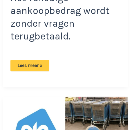
aankoopbedrag wordt
zonder vragen
terugbetaald.
Jumbo
Lees meer »
roept
veel
product
terug:
Niet
eten
en
terugbrengen!