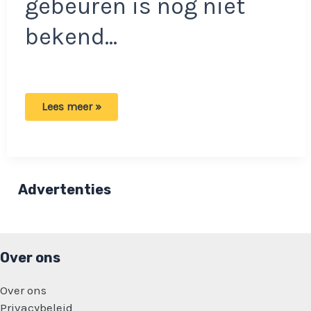
gebeuren is nog niet
bekend…
Grote
Lees meer »
actie
in
Japan
na
vreemde
vondst
in
Advertenties
brood!
Over ons
Over ons
Privacybeleid