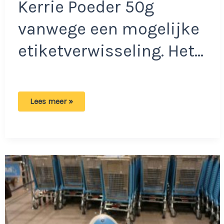
Kerrie Poeder 50g
vanwege een mogelijke
etiketverwisseling. Het…
Jumbo
Lees meer »
waarschuwt
voor
product:
Allergeen
niet
goed
vermeld
door
etiketverwisseling!