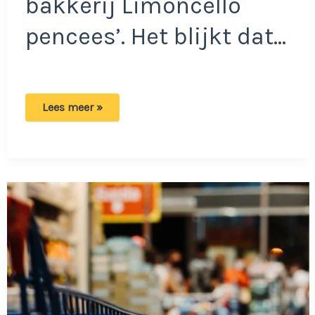
bakkerij Limoncello
pencees’. Het blijkt dat…
Supermarkten
Lees meer »
PLUS
en
COOP
waarschuwen
voor
dit
product!