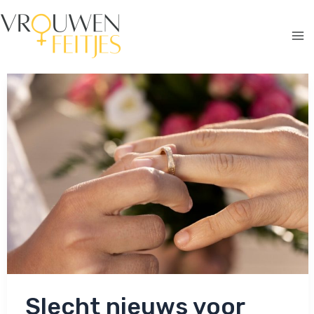
Ga
naar
de
Ma
inhoud
Me
Slecht nieuws voor