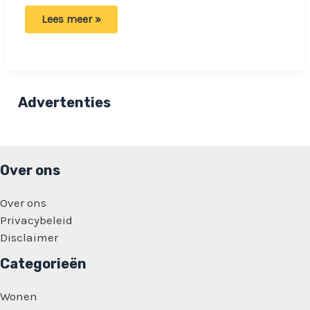
Slecht
Lees meer »
nieuws
voor
bruidsparen:
Kosten
voor
trouwen
op
Advertenties
gemeentehuis
gaan
omhoog
Over ons
Over ons
Privacybeleid
Disclaimer
Categorieën
Wonen